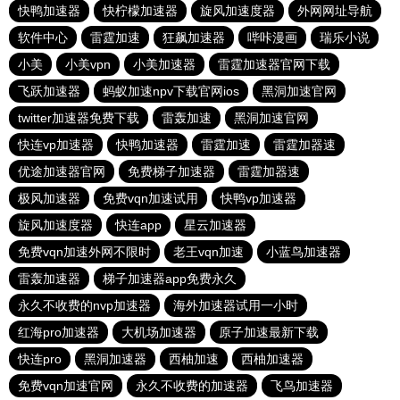
快鸭加速器
快柠檬加速器
旋风加速度器
外网网址导航
软件中心
雷霆加速
狂飙加速器
哔咔漫画
瑞乐小说
小美
小美vpn
小美加速器
雷霆加速器官网下载
飞跃加速器
蚂蚁加速npv下载官网ios
黑洞加速官网
twitter加速器免费下载
雷轰加速
黑洞加速官网
快连vp加速器
快鸭加速器
雷霆加速
雷霆加器速
优途加速器官网
免费梯子加速器
雷霆加器速
极风加速器
免费vqn加速试用
快鸭vp加速器
旋风加速度器
快连app
星云加速器
免费vqn加速外网不限时
老王vqn加速
小蓝鸟加速器
雷轰加速器
梯子加速器app免费永久
永久不收费的nvp加速器
海外加速器试用一小时
红海pro加速器
大机场加速器
原子加速最新下载
快连pro
黑洞加速器
西柚加速
西柚加速器
免费vqn加速官网
永久不收费的加速器
飞鸟加速器