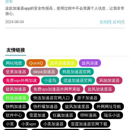
游客
这款加速器app的安全性很高，使用过程中不会泄露个人信息，让我非常
放心。
2024-08-04
支持
[0]
反对
[0]
友情链接
网站地图
QuickQ
旋风加速度器
旋风加速
坚果加速器
tiktok加速器
狗急加速器官网
免费vqn外网加速
小蓝鸟
优途加速器官网
风驰加速器
旋风加速器
免费vps加速器外网苹果版
旋风加速度器
快连加速器
快连加速器官网入口
原子加速器
快鸭加速器
快柠檬加速器
旋风加速度器
外网网址导航
软件中心
雷霆加速
狂飙加速器
哔咔漫画
瑞乐小说
小美
小美vpn
小美加速器
雷霆加速器官网下载