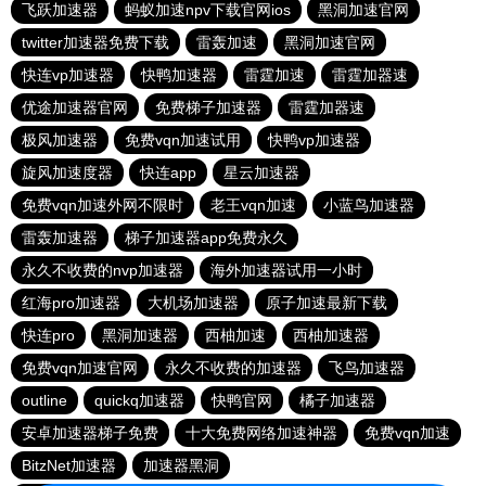
飞跃加速器
蚂蚁加速npv下载官网ios
黑洞加速官网
twitter加速器免费下载
雷轰加速
黑洞加速官网
快连vp加速器
快鸭加速器
雷霆加速
雷霆加器速
优途加速器官网
免费梯子加速器
雷霆加器速
极风加速器
免费vqn加速试用
快鸭vp加速器
旋风加速度器
快连app
星云加速器
免费vqn加速外网不限时
老王vqn加速
小蓝鸟加速器
雷轰加速器
梯子加速器app免费永久
永久不收费的nvp加速器
海外加速器试用一小时
红海pro加速器
大机场加速器
原子加速最新下载
快连pro
黑洞加速器
西柚加速
西柚加速器
免费vqn加速官网
永久不收费的加速器
飞鸟加速器
outline
quickq加速器
快鸭官网
橘子加速器
安卓加速器梯子免费
十大免费网络加速神器
免费vqn加速
BitzNet加速器
加速器黑洞