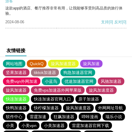
游客
这款app的酒店、餐厅推荐非常有用，让我能够享受到高品质的旅行体
验。
2024-08-06
支持
[0]
反对
[0]
友情链接
网站地图
QuickQ
旋风加速度器
旋风加速
坚果加速器
tiktok加速器
狗急加速器官网
免费vqn外网加速
小蓝鸟
优途加速器官网
风驰加速器
旋风加速器
免费vps加速器外网苹果版
旋风加速度器
快连加速器
快连加速器官网入口
原子加速器
快鸭加速器
快柠檬加速器
旋风加速度器
外网网址导航
软件中心
雷霆加速
狂飙加速器
哔咔漫画
瑞乐小说
小美
小美vpn
小美加速器
雷霆加速器官网下载