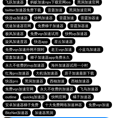
飞跃加速器
蚂蚁加速npv下载官网ios
黑洞加速官网
twitter加速器免费下载
雷轰加速
黑洞加速官网
快连vp加速器
快鸭加速器
雷霆加速
雷霆加器速
优途加速器官网
免费梯子加速器
雷霆加器速
极风加速器
免费vqn加速试用
快鸭vp加速器
旋风加速度器
快连app
星云加速器
免费vqn加速外网不限时
老王vqn加速
小蓝鸟加速器
雷轰加速器
梯子加速器app免费永久
永久不收费的nvp加速器
海外加速器试用一小时
红海pro加速器
大机场加速器
原子加速最新下载
快连pro
黑洞加速器
西柚加速
西柚加速器
免费vqn加速官网
永久不收费的加速器
飞鸟加速器
outline
quickq加速器
快鸭官网
橘子加速器
安卓加速器梯子免费
十大免费网络加速神器
免费vqn加速
BitzNet加速器
加速器黑洞