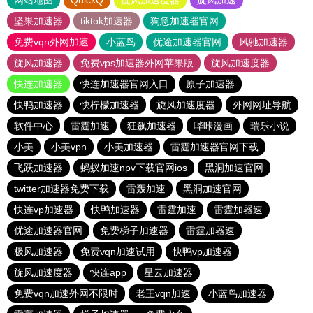
网站地图
QuickQ
旋风加速度器
旋风加速
坚果加速器
tiktok加速器
狗急加速器官网
免费vqn外网加速
小蓝鸟
优途加速器官网
风驰加速器
旋风加速器
免费vps加速器外网苹果版
旋风加速度器
快连加速器
快连加速器官网入口
原子加速器
快鸭加速器
快柠檬加速器
旋风加速度器
外网网址导航
软件中心
雷霆加速
狂飙加速器
哔咔漫画
瑞乐小说
小美
小美vpn
小美加速器
雷霆加速器官网下载
飞跃加速器
蚂蚁加速npv下载官网ios
黑洞加速官网
twitter加速器免费下载
雷轰加速
黑洞加速官网
快连vp加速器
快鸭加速器
雷霆加速
雷霆加器速
优途加速器官网
免费梯子加速器
雷霆加器速
极风加速器
免费vqn加速试用
快鸭vp加速器
旋风加速度器
快连app
星云加速器
免费vqn加速外网不限时
老王vqn加速
小蓝鸟加速器