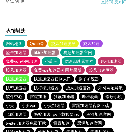
2024-08-15
支持
[0]
反对
[0]
友情链接
网站地图
QuickQ
旋风加速度器
旋风加速
坚果加速器
tiktok加速器
狗急加速器官网
免费vqn外网加速
小蓝鸟
优途加速器官网
风驰加速器
旋风加速器
免费vps加速器外网苹果版
旋风加速度器
快连加速器
快连加速器官网入口
原子加速器
快鸭加速器
快柠檬加速器
旋风加速度器
外网网址导航
软件中心
雷霆加速
狂飙加速器
哔咔漫画
瑞乐小说
小美
小美vpn
小美加速器
雷霆加速器官网下载
飞跃加速器
蚂蚁加速npv下载官网ios
黑洞加速官网
twitter加速器免费下载
雷轰加速
黑洞加速官网