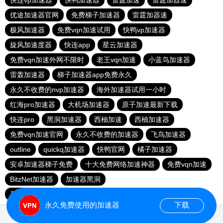
快连vp加速器
快鸭加速器
雷霆加速
雷霆加器速
优途加速器官网
免费梯子加速器
雷霆加器速
极风加速器
免费vqn加速试用
快鸭vp加速器
旋风加速度器
快连app
星云加速器
免费vqn加速外网不限时
老王vqn加速
小蓝鸟加速器
雷轰加速器
梯子加速器app免费永久
永久不收费的nvp加速器
海外加速器试用一小时
红海pro加速器
大机场加速器
原子加速最新下载
快连pro
黑洞加速器
西柚加速
西柚加速器
免费vqn加速官网
永久不收费的加速器
飞鸟加速器
outline
quickq加速器
快鸭官网
橘子加速器
安卓加速器梯子免费
十大免费网络加速神器
免费vqn加速
BitzNet加速器
加速器黑洞
暴雪vp永久免费加速器下载官网
免费vqn加速
永久免费使用的加速器
下载
0.021703s