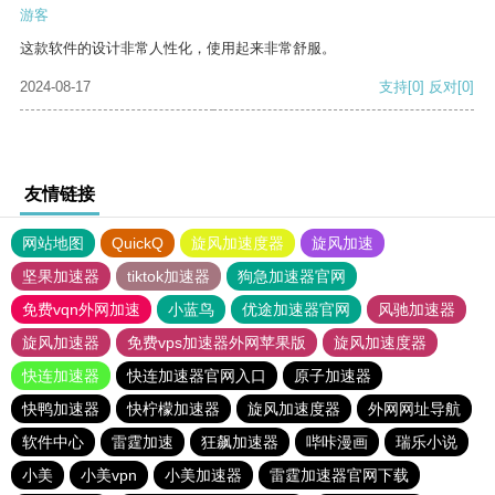
游客
这款软件的设计非常人性化，使用起来非常舒服。
2024-08-17
支持
[0]
反对
[0]
友情链接
网站地图
QuickQ
旋风加速度器
旋风加速
坚果加速器
tiktok加速器
狗急加速器官网
免费vqn外网加速
小蓝鸟
优途加速器官网
风驰加速器
旋风加速器
免费vps加速器外网苹果版
旋风加速度器
快连加速器
快连加速器官网入口
原子加速器
快鸭加速器
快柠檬加速器
旋风加速度器
外网网址导航
软件中心
雷霆加速
狂飙加速器
哔咔漫画
瑞乐小说
小美
小美vpn
小美加速器
雷霆加速器官网下载