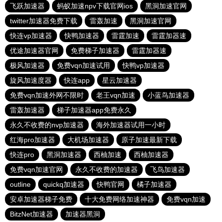
飞跃加速器
蚂蚁加速npv下载官网ios
黑洞加速官网
twitter加速器免费下载
雷轰加速
黑洞加速官网
快连vp加速器
快鸭加速器
雷霆加速
雷霆加器速
优途加速器官网
免费梯子加速器
雷霆加器速
极风加速器
免费vqn加速试用
快鸭vp加速器
旋风加速度器
快连app
星云加速器
免费vqn加速外网不限时
老王vqn加速
小蓝鸟加速器
雷轰加速器
梯子加速器app免费永久
永久不收费的nvp加速器
海外加速器试用一小时
红海pro加速器
大机场加速器
原子加速最新下载
快连pro
黑洞加速器
西柚加速
西柚加速器
免费vqn加速官网
永久不收费的加速器
飞鸟加速器
outline
quickq加速器
快鸭官网
橘子加速器
安卓加速器梯子免费
十大免费网络加速神器
免费vqn加速
BitzNet加速器
加速器黑洞