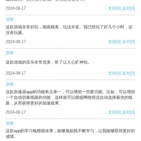
2024-08-17
支持
[0]
反对
[0]
游客
这款游戏非常好玩，画面精美，玩法丰富。我已经玩了好几个小时，还
没有玩腻。
2024-08-17
支持
[0]
反对
[0]
游客
这款游戏的音乐非常优美，听了让人心旷神怡。
2024-08-17
支持
[0]
反对
[0]
游客
这款加速器app的功能有点单一，可以增加一些新功能。比如，可以增加
一个自动切换线路的功能，这样就可以根据网络情况自动选择最优的线
路，从而获得更好的加速效果。
2024-08-17
支持
[0]
反对
[0]
游客
这款app的学习氛围很浓厚，能够激励我不断学习，让我能够取得更好的
成绩。