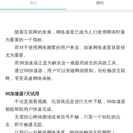
简介
排行
随着互联网的发展，网络速度已成为人们使用网络时最
为重要的一个指标。
而对于使用网络频繁的用户来说，加速网络速度就显得
尤为重要。
而98加速器正是为解决这一难题而诞生的高效工具。
通过98加速器，用户可以突破网络限制，轻松畅游互联
网，享受高速网络体验。
98加速器7天试用
不论是观看视频、玩游戏还是进行文件下载，98加速器
都能帮助用户快速完成。
无需担心网络拥堵或者信号不畅，只需一个轻松的点
击，即可畅通无阻。
让我们一起解放网络速度，愉快地畅游互联网吧！。