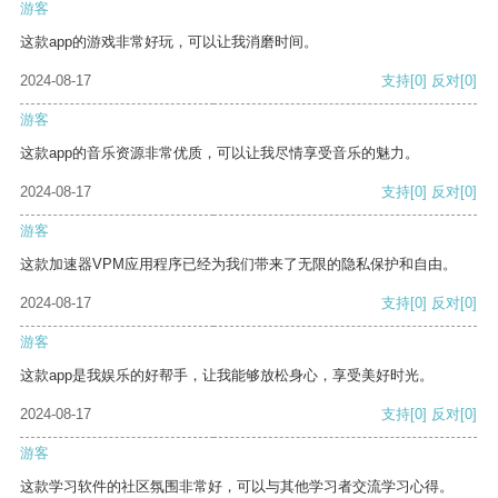
游客
这款app的游戏非常好玩，可以让我消磨时间。
2024-08-17
支持
[0]
反对
[0]
游客
这款app的音乐资源非常优质，可以让我尽情享受音乐的魅力。
2024-08-17
支持
[0]
反对
[0]
游客
这款加速器VPM应用程序已经为我们带来了无限的隐私保护和自由。
2024-08-17
支持
[0]
反对
[0]
游客
这款app是我娱乐的好帮手，让我能够放松身心，享受美好时光。
2024-08-17
支持
[0]
反对
[0]
游客
这款学习软件的社区氛围非常好，可以与其他学习者交流学习心得。