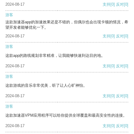
2024-08-17
支持
[0]
反对
[0]
游客
这款加速器app的加速效果还是不错的，但偶尔也会出现卡顿的情况，希
望开发者能够优化一下。
2024-08-17
支持
[0]
反对
[0]
游客
这款app的路线规划非常精准，让我能够快速到达目的地。
2024-08-17
支持
[0]
反对
[0]
游客
这款游戏的音乐非常优美，听了让人心旷神怡。
2024-08-17
支持
[0]
反对
[0]
游客
这款加速器VPM应用程序可以给你提供全球覆盖和最高安全性的连接。
2024-08-17
支持
[0]
反对
[0]