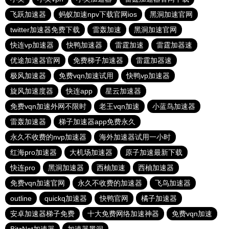
飞跃加速器
蚂蚁加速npv下载官网ios
黑洞加速官网
twitter加速器免费下载
雷轰加速
黑洞加速官网
快连vp加速器
快鸭加速器
雷霆加速
雷霆加器速
优途加速器官网
免费梯子加速器
雷霆加器速
极风加速器
免费vqn加速试用
快鸭vp加速器
旋风加速度器
快连app
星云加速器
免费vqn加速外网不限时
老王vqn加速
小蓝鸟加速器
雷轰加速器
梯子加速器app免费永久
永久不收费的nvp加速器
海外加速器试用一小时
红海pro加速器
大机场加速器
原子加速最新下载
快连pro
黑洞加速器
西柚加速
西柚加速器
免费vqn加速官网
永久不收费的加速器
飞鸟加速器
outline
quickq加速器
快鸭官网
橘子加速器
安卓加速器梯子免费
十大免费网络加速神器
免费vqn加速