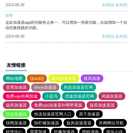
2024-08-28
支持
[0]
反对
[0]
游客
这款加速器app的功能有点单一，可以增加一些新功能，比如增加一个自
动切换线路的功能。
2024-08-28
支持
[0]
反对
[0]
友情链接
网站地图
QuickQ
旋风加速度器
旋风加速
坚果加速器
tiktok加速器
狗急加速器官网
免费vqn外网加速
小蓝鸟
优途加速器官网
风驰加速器
旋风加速器
免费vps加速器外网苹果版
旋风加速度器
快连加速器
快连加速器官网入口
原子加速器
快鸭加速器
快柠檬加速器
旋风加速度器
外网网址导航
软件中心
雷霆加速
狂飙加速器
哔咔漫画
瑞乐小说