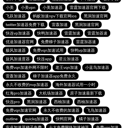
小美
小美vpn
小美加速器
雷霆加速器官网下载
飞跃加速器
蚂蚁加速npv下载官网ios
黑洞加速官网
twitter加速器免费下载
雷轰加速
黑洞加速官网
快连vp加速器
快鸭加速器
雷霆加速
雷霆加器速
优途加速器官网
免费梯子加速器
雷霆加器速
极风加速器
免费vqn加速试用
快鸭vp加速器
旋风加速度器
快连app
星云加速器
免费vqn加速外网不限时
老王vqn加速
小蓝鸟加速器
雷轰加速器
梯子加速器app免费永久
永久不收费的nvp加速器
海外加速器试用一小时
红海pro加速器
大机场加速器
原子加速最新下载
快连pro
黑洞加速器
西柚加速
西柚加速器
免费vqn加速官网
永久不收费的加速器
飞鸟加速器
outline
quickq加速器
快鸭官网
橘子加速器
安卓加速器梯子免费
十大免费网络加速神器
免费vqn加速