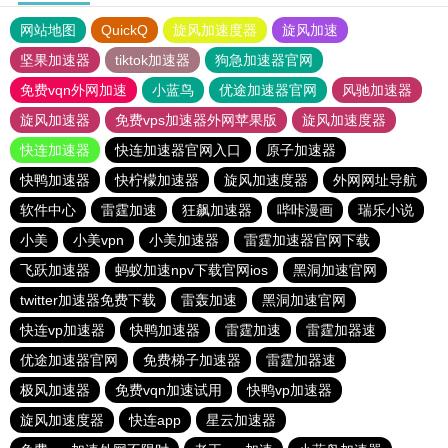
网站地图
QuickQ
旋风加速度器
旋风加速
坚果加速器
tiktok加速器
狗急加速器官网
免费vqn外网加速
小蓝鸟
优途加速器官网
风驰加速器
旋风加速器
免费vps加速器外网苹果版
旋风加速度器
快连加速器
快连加速器官网入口
原子加速器
快鸭加速器
快柠檬加速器
旋风加速度器
外网网址导航
软件中心
雷霆加速
狂飙加速器
哔咔漫画
瑞乐小说
小美
小美vpn
小美加速器
雷霆加速器官网下载
飞跃加速器
蚂蚁加速npv下载官网ios
黑洞加速官网
twitter加速器免费下载
雷轰加速
黑洞加速官网
快连vp加速器
快鸭加速器
雷霆加速
雷霆加器速
优途加速器官网
免费梯子加速器
雷霆加器速
极风加速器
免费vqn加速试用
快鸭vp加速器
旋风加速度器
快连app
星云加速器