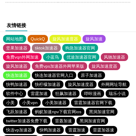
友情链接
网站地图
QuickQ
旋风加速度器
旋风加速
坚果加速器
tiktok加速器
狗急加速器官网
免费vqn外网加速
小蓝鸟
优途加速器官网
风驰加速器
旋风加速器
免费vps加速器外网苹果版
旋风加速度器
快连加速器
快连加速器官网入口
原子加速器
快鸭加速器
快柠檬加速器
旋风加速度器
外网网址导航
软件中心
雷霆加速
狂飙加速器
哔咔漫画
瑞乐小说
小美
小美vpn
小美加速器
雷霆加速器官网下载
飞跃加速器
蚂蚁加速npv下载官网ios
黑洞加速官网
twitter加速器免费下载
雷轰加速
黑洞加速官网
快连vp加速器
快鸭加速器
雷霆加速
雷霆加器速