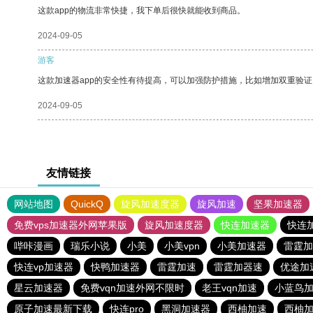
这款app的物流非常快捷，我下单后很快就能收到商品。
2024-09-05
游客
这款加速器app的安全性有待提高，可以加强防护措施，比如增加双重验证
2024-09-05
友情链接
网站地图
QuickQ
旋风加速度器
旋风加速
坚果加速器
免费vps加速器外网苹果版
旋风加速度器
快连加速器
快连
哔咔漫画
瑞乐小说
小美
小美vpn
小美加速器
雷霆加
快连vp加速器
快鸭加速器
雷霆加速
雷霆加器速
优途加
星云加速器
免费vqn加速外网不限时
老王vqn加速
小蓝鸟
原子加速最新下载
快连pro
黑洞加速器
西柚加速
西柚