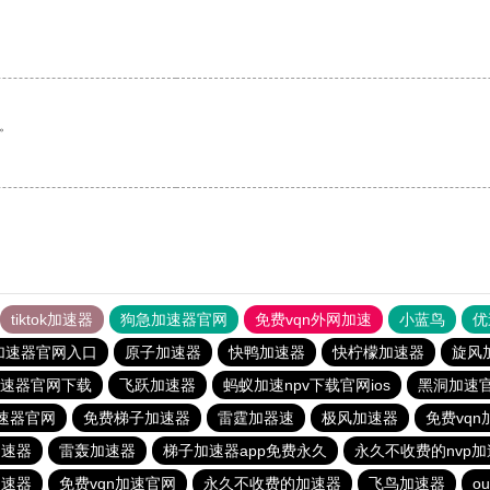
。
tiktok加速器
狗急加速器官网
免费vqn外网加速
小蓝鸟
优
加速器官网入口
原子加速器
快鸭加速器
快柠檬加速器
旋风
速器官网下载
飞跃加速器
蚂蚁加速npv下载官网ios
黑洞加速
速器官网
免费梯子加速器
雷霆加器速
极风加速器
免费vq
加速器
雷轰加速器
梯子加速器app免费永久
永久不收费的nvp
加速器
免费vqn加速官网
永久不收费的加速器
飞鸟加速器
ou