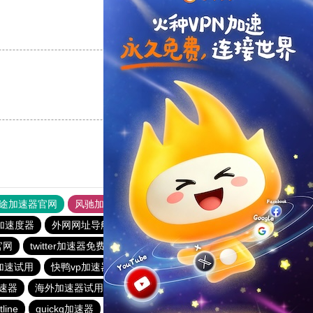
支持
[0]
反对
[0]
支持
[0]
反对
[0]
途加速器官网
风驰加速器
旋风加速器
加速度器
外网网址导航
软件中心
雷霆加速
狂飙加速器
官网
twitter加速器免费下载
雷轰加速
黑洞加速官网
n加速试用
快鸭vp加速器
旋风加速度器
快连app
加速器
海外加速器试用一小时
红海pro加速器
大机场加速器
tline
quickq加速器
快鸭官网
橘子加速器