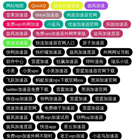
网站地图
QuickQ
旋风加速度器
旋风加速
坚果加速器
tiktok加速器
狗急加速器官网
免费vqn外网加速
小蓝鸟
优途加速器官网
风驰加速器
旋风加速器
免费vps加速器外网苹果版
旋风加速度器
快连加速器
快连加速器官网入口
原子加速器
快鸭加速器
快柠檬加速器
旋风加速度器
外网网址导航
软件中心
雷霆加速
狂飙加速器
哔咔漫画
瑞乐小说
小美
小美vpn
小美加速器
雷霆加速器官网下载
飞跃加速器
蚂蚁加速npv下载官网ios
黑洞加速官网
twitter加速器免费下载
雷轰加速
黑洞加速官网
快连vp加速器
快鸭加速器
雷霆加速
雷霆加器速
优途加速器官网
免费梯子加速器
雷霆加器速
极风加速器
免费vqn加速试用
快鸭vp加速器
旋风加速度器
快连app
星云加速器
免费vqn加速外网不限时
老王vqn加速
小蓝鸟加速器