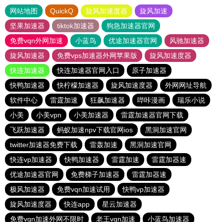
网站地图
QuickQ
旋风加速度器
旋风加速
坚果加速器
tiktok加速器
狗急加速器官网
免费vqn外网加速
小蓝鸟
优途加速器官网
风驰加速器
旋风加速器
免费vps加速器外网苹果版
旋风加速度器
快连加速器
快连加速器官网入口
原子加速器
快鸭加速器
快柠檬加速器
旋风加速度器
外网网址导航
软件中心
雷霆加速
狂飙加速器
哔咔漫画
瑞乐小说
小美
小美vpn
小美加速器
雷霆加速器官网下载
飞跃加速器
蚂蚁加速npv下载官网ios
黑洞加速官网
twitter加速器免费下载
雷轰加速
黑洞加速官网
快连vp加速器
快鸭加速器
雷霆加速
雷霆加器速
优途加速器官网
免费梯子加速器
雷霆加器速
极风加速器
免费vqn加速试用
快鸭vp加速器
旋风加速度器
快连app
星云加速器
免费vqn加速外网不限时
老王vqn加速
小蓝鸟加速器