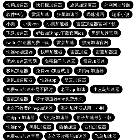
快鸭加速器
快柠檬加速器
旋风加速度器
外网网址导航
软件中心
雷霆加速
狂飙加速器
哔咔漫画
瑞乐小说
小美
小美vpn
小美加速器
雷霆加速器官网下载
飞跃加速器
蚂蚁加速npv下载官网ios
黑洞加速官网
twitter加速器免费下载
雷轰加速
黑洞加速官网
快连vp加速器
快鸭加速器
雷霆加速
雷霆加器速
优途加速器官网
免费梯子加速器
雷霆加器速
极风加速器
免费vqn加速试用
快鸭vp加速器
旋风加速度器
快连app
星云加速器
免费vqn加速外网不限时
老王vqn加速
小蓝鸟加速器
雷轰加速器
梯子加速器app免费永久
永久不收费的nvp加速器
海外加速器试用一小时
红海pro加速器
大机场加速器
原子加速最新下载
快连pro
黑洞加速器
西柚加速
西柚加速器
免费vqn加速官网
永久不收费的加速器
飞鸟加速器