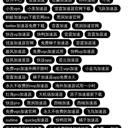
软件中心
雷霆加速
狂飙加速器
哔咔漫画
小美
小美vpn
小美加速器
雷霆加速器官网下载
飞跃加速器
蚂蚁加速npv下载官网ios
黑洞加速官网
twitter加速器免费下载
雷轰加速
黑洞加速官网
快连vp加速器
快鸭加速器
雷霆加速
雷霆加器速
优途加速器官网
免费梯子加速器
雷霆加器速
极风加速器
免费vqn加速试用
快鸭vp加速器
旋风加速度器
快连app
星云加速器
免费vqn加速外网不限时
老王vqn加速
小蓝鸟加速器
雷轰加速器
梯子加速器app免费永久
永久不收费的nvp加速器
海外加速器试用一小时
红海pro加速器
大机场加速器
原子加速最新下载
快连pro
黑洞加速器
西柚加速
西柚加速器
免费vqn加速官网
永久不收费的加速器
飞鸟加速器
outline
quickq加速器
快鸭官网
橘子加速器