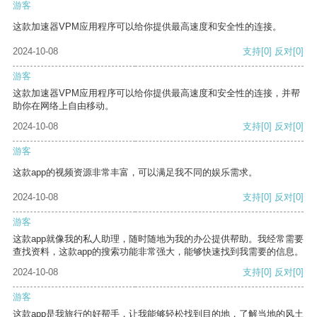
游客
这款加速器VPM应用程序可以给你提供最高速度和安全性的连接。
2024-10-08
支持
[0]
反对
[0]
游客
这款加速器VPM应用程序可以给你提供最高速度和安全性的连接，并帮
助你在网络上自由移动。
2024-10-08
支持
[0]
反对
[0]
游客
这款app的视频资源非常丰富，可以满足我不同的娱乐需求。
2024-10-08
支持
[0]
反对
[0]
游客
这款app就像我的私人助理，随时随地为我的办公提供帮助。我经常需要
查找资料，这款app的搜索功能非常强大，能够快速找到我需要的信息。
2024-10-08
支持
[0]
反对
[0]
游客
这款app是我旅行的好帮手，让我能够轻松找到目的地，了解当地的风土