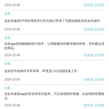
2024-10-08
支持
[0]
反对
[0]
游客
这款加速器VPM应用程序已经为我们带来了无限的隐私和安全性保护。
2024-10-08
支持
[0]
反对
[0]
游客
这款app是我购物的得力助手，让我能够找到最优惠的价格，买到最合适
的商品。
2024-10-08
支持
[0]
反对
[0]
游客
这款软件的操作非常简单，即使是小白也能快速上手。
2024-10-08
支持
[0]
反对
[0]
游客
这款加速器app的安全性有待提高，可以加强防护措施，比如增加双重验
证。
2024-10-08
支持
[0]
反对
[0]