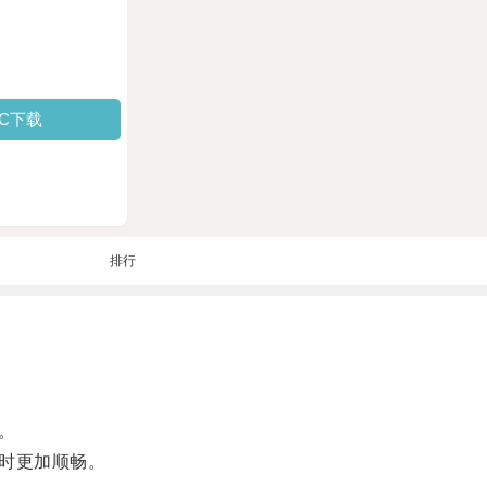
PC下载
排行
。
跑时更加顺畅。