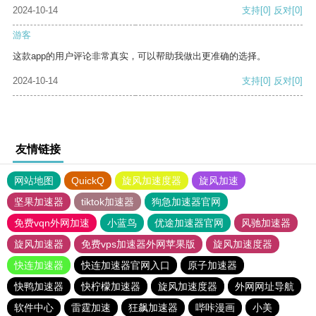
2024-10-14
支持
[0]
反对
[0]
游客
这款app的用户评论非常真实，可以帮助我做出更准确的选择。
2024-10-14
支持
[0]
反对
[0]
友情链接
网站地图
QuickQ
旋风加速度器
旋风加速
坚果加速器
tiktok加速器
狗急加速器官网
免费vqn外网加速
小蓝鸟
优途加速器官网
风驰加速器
旋风加速器
免费vps加速器外网苹果版
旋风加速度器
快连加速器
快连加速器官网入口
原子加速器
快鸭加速器
快柠檬加速器
旋风加速度器
外网网址导航
软件中心
雷霆加速
狂飙加速器
哔咔漫画
小美