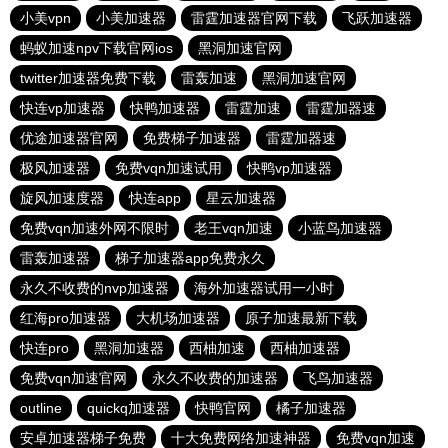
小美vpn
小美加速器
雷霆加速器官网下载
飞跃加速器
蚂蚁加速npv下载官网ios
黑洞加速官网
twitter加速器免费下载
雷轰加速
黑洞加速官网
快连vp加速器
快鸭加速器
雷霆加速
雷霆加器速
优途加速器官网
免费梯子加速器
雷霆加器速
极风加速器
免费vqn加速试用
快鸭vp加速器
旋风加速度器
快连app
星云加速器
免费vqn加速外网不限时
老王vqn加速
小蓝鸟加速器
雷轰加速器
梯子加速器app免费永久
永久不收费的nvp加速器
海外加速器试用一小时
红海pro加速器
大机场加速器
原子加速最新下载
快连pro
黑洞加速器
西柚加速
西柚加速器
免费vqn加速官网
永久不收费的加速器
飞鸟加速器
outline
quickq加速器
快鸭官网
橘子加速器
安卓加速器梯子免费
十大免费网络加速神器
免费vqn加速