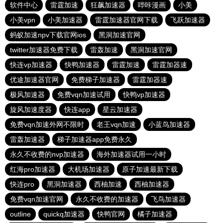
软件中心
雷霆加速
狂飙加速器
哔咔漫画
小美
小美vpn
小美加速器
雷霆加速器官网下载
飞跃加速器
蚂蚁加速npv下载官网ios
黑洞加速官网
twitter加速器免费下载
雷轰加速
黑洞加速官网
快连vp加速器
快鸭加速器
雷霆加速
雷霆加器速
优途加速器官网
免费梯子加速器
雷霆加器速
极风加速器
免费vqn加速试用
快鸭vp加速器
旋风加速度器
快连app
星云加速器
免费vqn加速外网不限时
老王vqn加速
小蓝鸟加速器
雷轰加速器
梯子加速器app免费永久
永久不收费的nvp加速器
海外加速器试用一小时
红海pro加速器
大机场加速器
原子加速最新下载
快连pro
黑洞加速器
西柚加速
西柚加速器
免费vqn加速官网
永久不收费的加速器
飞鸟加速器
outline
quickq加速器
快鸭官网
橘子加速器