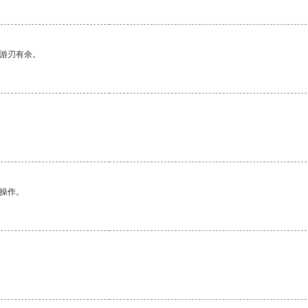
中游刃有余。
悉操作。