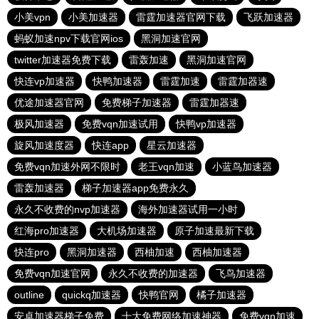
小美vpn
小美加速器
雷霆加速器官网下载
飞跃加速器
蚂蚁加速npv下载官网ios
黑洞加速官网
twitter加速器免费下载
雷轰加速
黑洞加速官网
快连vp加速器
快鸭加速器
雷霆加速
雷霆加器速
优途加速器官网
免费梯子加速器
雷霆加器速
极风加速器
免费vqn加速试用
快鸭vp加速器
旋风加速度器
快连app
星云加速器
免费vqn加速外网不限时
老王vqn加速
小蓝鸟加速器
雷轰加速器
梯子加速器app免费永久
永久不收费的nvp加速器
海外加速器试用一小时
红海pro加速器
大机场加速器
原子加速最新下载
快连pro
黑洞加速器
西柚加速
西柚加速器
免费vqn加速官网
永久不收费的加速器
飞鸟加速器
outline
quickq加速器
快鸭官网
橘子加速器
安卓加速器梯子免费
十大免费网络加速神器
免费vqn加速