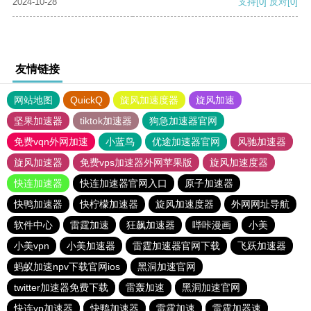
2024-10-28
支持
[0]
反对
[0]
友情链接
网站地图
QuickQ
旋风加速度器
旋风加速
坚果加速器
tiktok加速器
狗急加速器官网
免费vqn外网加速
小蓝鸟
优途加速器官网
风驰加速器
旋风加速器
免费vps加速器外网苹果版
旋风加速度器
快连加速器
快连加速器官网入口
原子加速器
快鸭加速器
快柠檬加速器
旋风加速度器
外网网址导航
软件中心
雷霆加速
狂飙加速器
哔咔漫画
小美
小美vpn
小美加速器
雷霆加速器官网下载
飞跃加速器
蚂蚁加速npv下载官网ios
黑洞加速官网
twitter加速器免费下载
雷轰加速
黑洞加速官网
快连vp加速器
快鸭加速器
雷霆加速
雷霆加器速