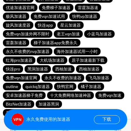
优途加速器官网
免费梯子加速器
雷霆加器速
极风加速器
免费vqn加速试用
快鸭vp加速器
旋风加速度器
快连app
星云加速器
免费vqn加速外网不限时
老王vqn加速
小蓝鸟加速器
雷轰加速器
梯子加速器app免费永久
永久不收费的nvp加速器
海外加速器试用一小时
红海pro加速器
大机场加速器
原子加速最新下载
快连pro
黑洞加速器
西柚加速
西柚加速器
免费vqn加速官网
永久不收费的加速器
飞鸟加速器
outline
quickq加速器
快鸭官网
橘子加速器
安卓加速器梯子免费
十大免费网络加速神器
免费vqn加速
BitzNet加速器
加速器黑洞
暴雪vp永久免费加速器下载官网
免费vqn加速
永久免费使用的加速器
下载
0.024336s
首页
安卓
苹果
排行
推荐