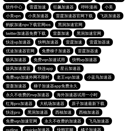
软件中心
雷霆加速
狂飙加速器
哔咔漫画
小美
小美vpn
小美加速器
雷霆加速器官网下载
飞跃加速器
蚂蚁加速npv下载官网ios
黑洞加速官网
twitter加速器免费下载
雷轰加速
黑洞加速官网
快连vp加速器
快鸭加速器
雷霆加速
雷霆加器速
优途加速器官网
免费梯子加速器
雷霆加器速
极风加速器
免费vqn加速试用
快鸭vp加速器
旋风加速度器
快连app
星云加速器
免费vqn加速外网不限时
老王vqn加速
小蓝鸟加速器
雷轰加速器
梯子加速器app免费永久
永久不收费的nvp加速器
海外加速器试用一小时
红海pro加速器
大机场加速器
原子加速最新下载
快连pro
黑洞加速器
西柚加速
西柚加速器
免费vqn加速官网
永久不收费的加速器
飞鸟加速器
outline
quickq加速器
快鸭官网
橘子加速器