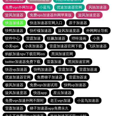
免费vqn外网加速
小蓝鸟
优途加速器官网
风驰加速器
旋风加速器
免费vps加速器外网苹果版
旋风加速度器
快连加速器
快连加速器官网入口
原子加速器
快鸭加速器
快柠檬加速器
旋风加速度器
外网网址导航
软件中心
雷霆加速
狂飙加速器
哔咔漫画
小美
小美vpn
小美加速器
雷霆加速器官网下载
飞跃加速器
蚂蚁加速npv下载官网ios
黑洞加速官网
twitter加速器免费下载
雷轰加速
黑洞加速官网
快连vp加速器
快鸭加速器
雷霆加速
雷霆加器速
优途加速器官网
免费梯子加速器
雷霆加器速
极风加速器
免费vqn加速试用
快鸭vp加速器
旋风加速度器
快连app
星云加速器
免费vqn加速外网不限时
老王vqn加速
小蓝鸟加速器
雷轰加速器
梯子加速器app免费永久