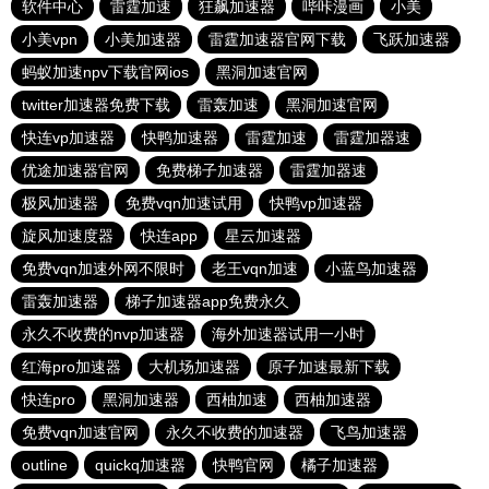
软件中心
雷霆加速
狂飙加速器
哔咔漫画
小美
小美vpn
小美加速器
雷霆加速器官网下载
飞跃加速器
蚂蚁加速npv下载官网ios
黑洞加速官网
twitter加速器免费下载
雷轰加速
黑洞加速官网
快连vp加速器
快鸭加速器
雷霆加速
雷霆加器速
优途加速器官网
免费梯子加速器
雷霆加器速
极风加速器
免费vqn加速试用
快鸭vp加速器
旋风加速度器
快连app
星云加速器
免费vqn加速外网不限时
老王vqn加速
小蓝鸟加速器
雷轰加速器
梯子加速器app免费永久
永久不收费的nvp加速器
海外加速器试用一小时
红海pro加速器
大机场加速器
原子加速最新下载
快连pro
黑洞加速器
西柚加速
西柚加速器
免费vqn加速官网
永久不收费的加速器
飞鸟加速器
outline
quickq加速器
快鸭官网
橘子加速器