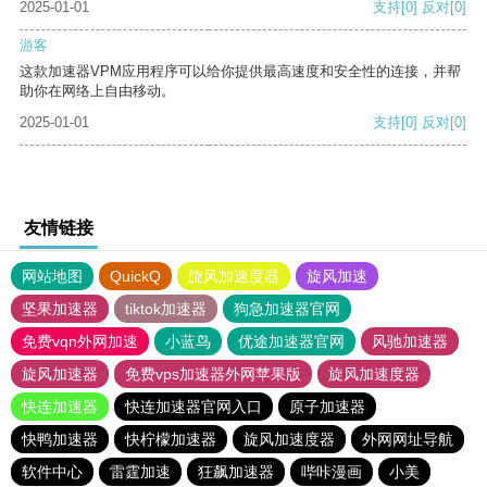
2025-01-01
支持
[0]
反对
[0]
游客
这款加速器VPM应用程序可以给你提供最高速度和安全性的连接，并帮
助你在网络上自由移动。
2025-01-01
支持
[0]
反对
[0]
友情链接
网站地图
QuickQ
旋风加速度器
旋风加速
坚果加速器
tiktok加速器
狗急加速器官网
免费vqn外网加速
小蓝鸟
优途加速器官网
风驰加速器
旋风加速器
免费vps加速器外网苹果版
旋风加速度器
快连加速器
快连加速器官网入口
原子加速器
快鸭加速器
快柠檬加速器
旋风加速度器
外网网址导航
软件中心
雷霆加速
狂飙加速器
哔咔漫画
小美