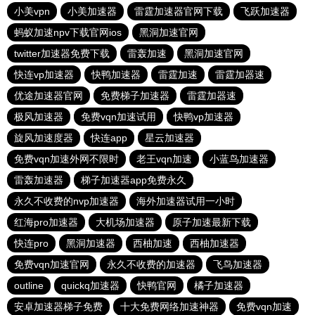
小美vpn
小美加速器
雷霆加速器官网下载
飞跃加速器
蚂蚁加速npv下载官网ios
黑洞加速官网
twitter加速器免费下载
雷轰加速
黑洞加速官网
快连vp加速器
快鸭加速器
雷霆加速
雷霆加器速
优途加速器官网
免费梯子加速器
雷霆加器速
极风加速器
免费vqn加速试用
快鸭vp加速器
旋风加速度器
快连app
星云加速器
免费vqn加速外网不限时
老王vqn加速
小蓝鸟加速器
雷轰加速器
梯子加速器app免费永久
永久不收费的nvp加速器
海外加速器试用一小时
红海pro加速器
大机场加速器
原子加速最新下载
快连pro
黑洞加速器
西柚加速
西柚加速器
免费vqn加速官网
永久不收费的加速器
飞鸟加速器
outline
quickq加速器
快鸭官网
橘子加速器
安卓加速器梯子免费
十大免费网络加速神器
免费vqn加速