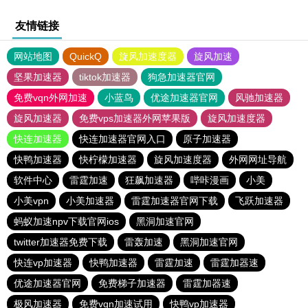
友情链接
网站地图
QuickQ
旋风加速度器
旋风加速
坚果加速器
tiktok加速器
狗急加速器官网
免费vqn外网加速
小蓝鸟
优途加速器官网
风驰加速器
旋风加速器
免费vps加速器外网苹果版
旋风加速度器
快连加速器
快连加速器官网入口
原子加速器
快鸭加速器
快柠檬加速器
旋风加速度器
外网网址导航
软件中心
雷霆加速
狂飙加速器
哔咔漫画
小美
小美vpn
小美加速器
雷霆加速器官网下载
飞跃加速器
蚂蚁加速npv下载官网ios
黑洞加速官网
twitter加速器免费下载
雷轰加速
黑洞加速官网
快连vp加速器
快鸭加速器
雷霆加速
雷霆加器速
优途加速器官网
免费梯子加速器
雷霆加器速
极风加速器
免费vqn加速试用
快鸭vp加速器