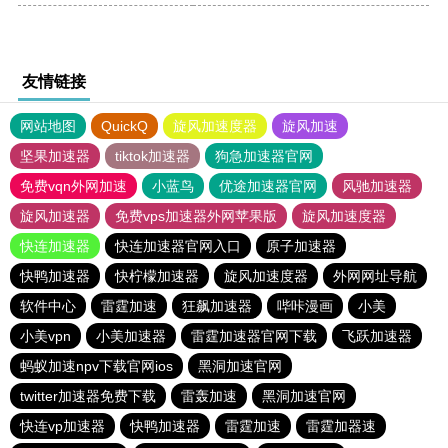
友情链接
网站地图
QuickQ
旋风加速度器
旋风加速
坚果加速器
tiktok加速器
狗急加速器官网
免费vqn外网加速
小蓝鸟
优途加速器官网
风驰加速器
旋风加速器
免费vps加速器外网苹果版
旋风加速度器
快连加速器
快连加速器官网入口
原子加速器
快鸭加速器
快柠檬加速器
旋风加速度器
外网网址导航
软件中心
雷霆加速
狂飙加速器
哔咔漫画
小美
小美vpn
小美加速器
雷霆加速器官网下载
飞跃加速器
蚂蚁加速npv下载官网ios
黑洞加速官网
twitter加速器免费下载
雷轰加速
黑洞加速官网
快连vp加速器
快鸭加速器
雷霆加速
雷霆加器速