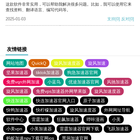
这款软件非常实用，可以帮助我解决很多问题。比如，我可以使用它来
查找资料、翻译语言、编写代码等。
2025-01-03
支持
[0]
反对
[0]
友情链接
网站地图
QuickQ
旋风加速度器
旋风加速
坚果加速器
tiktok加速器
狗急加速器官网
免费vqn外网加速
小蓝鸟
优途加速器官网
风驰加速器
旋风加速器
免费vps加速器外网苹果版
旋风加速度器
快连加速器
快连加速器官网入口
原子加速器
快鸭加速器
快柠檬加速器
旋风加速度器
外网网址导航
软件中心
雷霆加速
狂飙加速器
哔咔漫画
小美
小美vpn
小美加速器
雷霆加速器官网下载
飞跃加速器
蚂蚁加速npv下载官网ios
黑洞加速官网