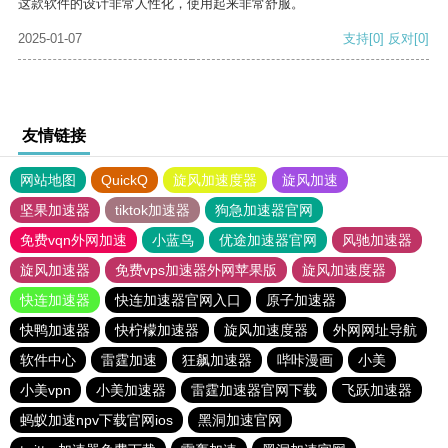
这款软件的设计非常人性化，使用起来非常舒服。
2025-01-07
支持
[0]
反对
[0]
友情链接
网站地图
QuickQ
旋风加速度器
旋风加速
坚果加速器
tiktok加速器
狗急加速器官网
免费vqn外网加速
小蓝鸟
优途加速器官网
风驰加速器
旋风加速器
免费vps加速器外网苹果版
旋风加速度器
快连加速器
快连加速器官网入口
原子加速器
快鸭加速器
快柠檬加速器
旋风加速度器
外网网址导航
软件中心
雷霆加速
狂飙加速器
哔咔漫画
小美
小美vpn
小美加速器
雷霆加速器官网下载
飞跃加速器
蚂蚁加速npv下载官网ios
黑洞加速官网