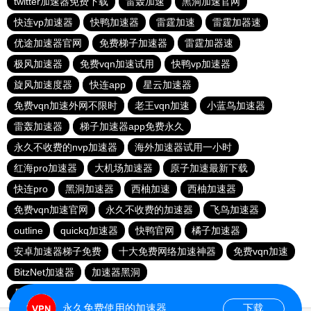
twitter加速器免费下载
雷轰加速
黑洞加速官网
快连vp加速器
快鸭加速器
雷霆加速
雷霆加器速
优途加速器官网
免费梯子加速器
雷霆加器速
极风加速器
免费vqn加速试用
快鸭vp加速器
旋风加速度器
快连app
星云加速器
免费vqn加速外网不限时
老王vqn加速
小蓝鸟加速器
雷轰加速器
梯子加速器app免费永久
永久不收费的nvp加速器
海外加速器试用一小时
红海pro加速器
大机场加速器
原子加速最新下载
快连pro
黑洞加速器
西柚加速
西柚加速器
免费vqn加速官网
永久不收费的加速器
飞鸟加速器
outline
quickq加速器
快鸭官网
橘子加速器
安卓加速器梯子免费
十大免费网络加速神器
免费vqn加速
BitzNet加速器
加速器黑洞
暴雪vp永久免费加速器下载官网
免费vqn加速
永久免费使用的加速器
下载