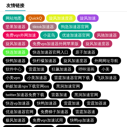
友情链接
网站地图
QuickQ
旋风加速度器
旋风加速
坚果加速器
tiktok加速器
狗急加速器官网
免费vqn外网加速
小蓝鸟
优途加速器官网
风驰加速器
旋风加速器
免费vps加速器外网苹果版
旋风加速度器
快连加速器
快连加速器官网入口
原子加速器
快鸭加速器
快柠檬加速器
旋风加速度器
外网网址导航
软件中心
雷霆加速
狂飙加速器
哔咔漫画
小美
小美vpn
小美加速器
雷霆加速器官网下载
飞跃加速器
蚂蚁加速npv下载官网ios
黑洞加速官网
twitter加速器免费下载
雷轰加速
黑洞加速官网
快连vp加速器
快鸭加速器
雷霆加速
雷霆加器速
优途加速器官网
免费梯子加速器
雷霆加器速
极风加速器
免费vqn加速试用
快鸭vp加速器