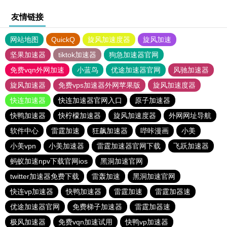
友情链接
网站地图
QuickQ
旋风加速度器
旋风加速
坚果加速器
tiktok加速器
狗急加速器官网
免费vqn外网加速
小蓝鸟
优途加速器官网
风驰加速器
旋风加速器
免费vps加速器外网苹果版
旋风加速度器
快连加速器
快连加速器官网入口
原子加速器
快鸭加速器
快柠檬加速器
旋风加速度器
外网网址导航
软件中心
雷霆加速
狂飙加速器
哔咔漫画
小美
小美vpn
小美加速器
雷霆加速器官网下载
飞跃加速器
蚂蚁加速npv下载官网ios
黑洞加速官网
twitter加速器免费下载
雷轰加速
黑洞加速官网
快连vp加速器
快鸭加速器
雷霆加速
雷霆加器速
优途加速器官网
免费梯子加速器
雷霆加器速
极风加速器
免费vqn加速试用
快鸭vp加速器