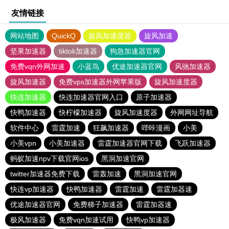
友情链接
网站地图
QuickQ
旋风加速度器
旋风加速
坚果加速器
tiktok加速器
狗急加速器官网
免费vqn外网加速
小蓝鸟
优途加速器官网
风驰加速器
旋风加速器
免费vps加速器外网苹果版
旋风加速度器
快连加速器
快连加速器官网入口
原子加速器
快鸭加速器
快柠檬加速器
旋风加速度器
外网网址导航
软件中心
雷霆加速
狂飙加速器
哔咔漫画
小美
小美vpn
小美加速器
雷霆加速器官网下载
飞跃加速器
蚂蚁加速npv下载官网ios
黑洞加速官网
twitter加速器免费下载
雷轰加速
黑洞加速官网
快连vp加速器
快鸭加速器
雷霆加速
雷霆加器速
优途加速器官网
免费梯子加速器
雷霆加器速
极风加速器
免费vqn加速试用
快鸭vp加速器