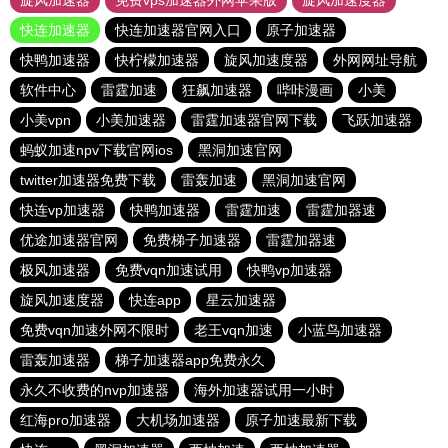
旋风加速器
免费vps加速器外网苹果版
旋风加速度器
快连加速器
快连加速器官网入口
原子加速器
快鸭加速器
快柠檬加速器
旋风加速度器
外网网址导航
软件中心
雷霆加速
狂飙加速器
哔咔漫画
小美
小美vpn
小美加速器
雷霆加速器官网下载
飞跃加速器
蚂蚁加速npv下载官网ios
黑洞加速官网
twitter加速器免费下载
雷轰加速
黑洞加速官网
快连vp加速器
快鸭加速器
雷霆加速
雷霆加器速
优途加速器官网
免费梯子加速器
雷霆加器速
极风加速器
免费vqn加速试用
快鸭vp加速器
旋风加速度器
快连app
星云加速器
免费vqn加速外网不限时
老王vqn加速
小蓝鸟加速器
雷轰加速器
梯子加速器app免费永久
永久不收费的nvp加速器
海外加速器试用一小时
红海pro加速器
大机场加速器
原子加速最新下载