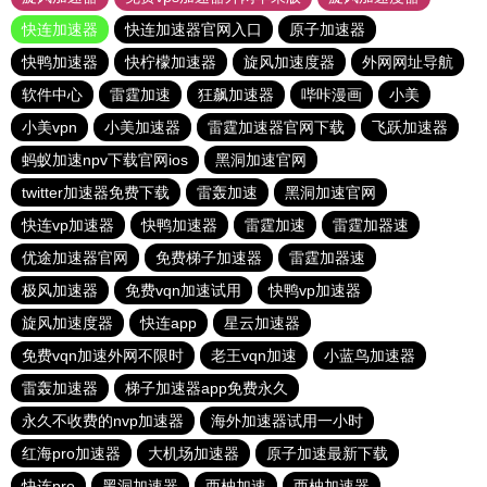
快连加速器
快连加速器官网入口
原子加速器
快鸭加速器
快柠檬加速器
旋风加速度器
外网网址导航
软件中心
雷霆加速
狂飙加速器
哔咔漫画
小美
小美vpn
小美加速器
雷霆加速器官网下载
飞跃加速器
蚂蚁加速npv下载官网ios
黑洞加速官网
twitter加速器免费下载
雷轰加速
黑洞加速官网
快连vp加速器
快鸭加速器
雷霆加速
雷霆加器速
优途加速器官网
免费梯子加速器
雷霆加器速
极风加速器
免费vqn加速试用
快鸭vp加速器
旋风加速度器
快连app
星云加速器
免费vqn加速外网不限时
老王vqn加速
小蓝鸟加速器
雷轰加速器
梯子加速器app免费永久
永久不收费的nvp加速器
海外加速器试用一小时
红海pro加速器
大机场加速器
原子加速最新下载
快连pro
黑洞加速器
西柚加速
西柚加速器