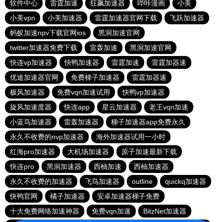
软件中心
雷霆加速
狂飙加速器
哔咔漫画
小美
小美vpn
小美加速器
雷霆加速器官网下载
飞跃加速器
蚂蚁加速npv下载官网ios
黑洞加速官网
twitter加速器免费下载
雷轰加速
黑洞加速官网
快连vp加速器
快鸭加速器
雷霆加速
雷霆加器速
优途加速器官网
免费梯子加速器
雷霆加器速
极风加速器
免费vqn加速试用
快鸭vp加速器
旋风加速度器
快连app
星云加速器
老王vqn加速
小蓝鸟加速器
雷轰加速器
梯子加速器app免费永久
永久不收费的nvp加速器
海外加速器试用一小时
红海pro加速器
大机场加速器
原子加速最新下载
快连pro
黑洞加速器
西柚加速
西柚加速器
永久不收费的加速器
飞鸟加速器
outline
quickq加速器
快鸭官网
橘子加速器
安卓加速器梯子免费
十大免费网络加速神器
免费vqn加速
BitzNet加速器