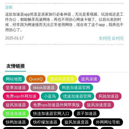
游客
这款加速器app简直是居家旅行必备神器，无论是看视频、玩游戏还是工
作办公，都能畅享高速网络，再也不用担心网速卡顿了。以前出差的时
候，经常因为网速慢而无法正常使用网络，现在有了这个app，我再也不
用担心了。
2025-01-17
支持
[0]
反对
[0]
友情链接
网站地图
QuickQ
旋风加速度器
旋风加速
坚果加速器
tiktok加速器
狗急加速器官网
免费vqn外网加速
小蓝鸟
优途加速器官网
风驰加速器
旋风加速器
免费vps加速器外网苹果版
旋风加速度器
快连加速器
快连加速器官网入口
原子加速器
快鸭加速器
快柠檬加速器
旋风加速度器
外网网址导航