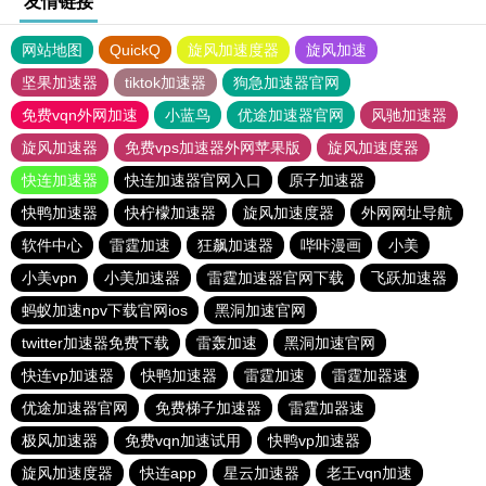
友情链接
网站地图
QuickQ
旋风加速度器
旋风加速
坚果加速器
tiktok加速器
狗急加速器官网
免费vqn外网加速
小蓝鸟
优途加速器官网
风驰加速器
旋风加速器
免费vps加速器外网苹果版
旋风加速度器
快连加速器
快连加速器官网入口
原子加速器
快鸭加速器
快柠檬加速器
旋风加速度器
外网网址导航
软件中心
雷霆加速
狂飙加速器
哔咔漫画
小美
小美vpn
小美加速器
雷霆加速器官网下载
飞跃加速器
蚂蚁加速npv下载官网ios
黑洞加速官网
twitter加速器免费下载
雷轰加速
黑洞加速官网
快连vp加速器
快鸭加速器
雷霆加速
雷霆加器速
优途加速器官网
免费梯子加速器
雷霆加器速
极风加速器
免费vqn加速试用
快鸭vp加速器
旋风加速度器
快连app
星云加速器
老王vqn加速