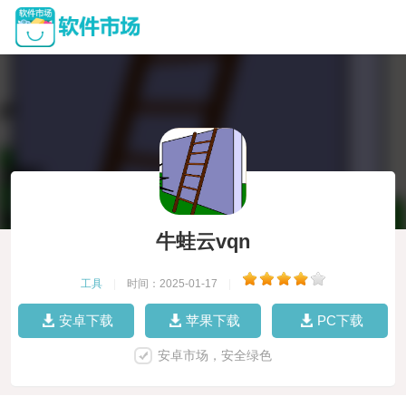
牛蛙云vqn
工具
|
时间：2025-01-17
|
安卓下载
苹果下载
PC下载
安卓市场，安全绿色