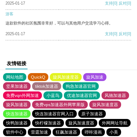
2025-01-17
支持
[0]
反对
[0]
游客
这款软件的社区氛围非常好，可以与其他用户交流学习心得。
2025-01-17
支持
[0]
反对
[0]
友情链接
网站地图
QuickQ
旋风加速度器
旋风加速
坚果加速器
tiktok加速器
狗急加速器官网
免费vqn外网加速
小蓝鸟
优途加速器官网
风驰加速器
旋风加速器
免费vps加速器外网苹果版
旋风加速度器
快连加速器
快连加速器官网入口
原子加速器
快鸭加速器
快柠檬加速器
旋风加速度器
外网网址导航
软件中心
雷霆加速
狂飙加速器
哔咔漫画
小美