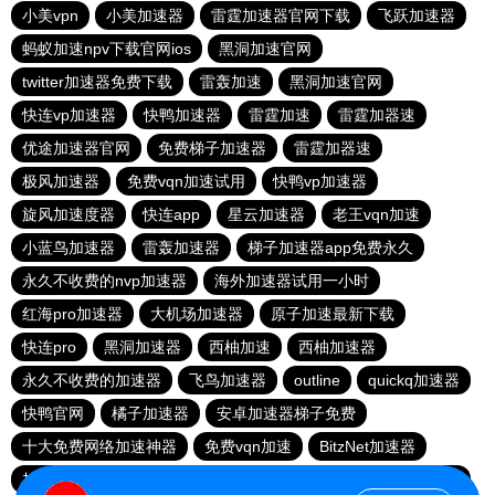
小美vpn
小美加速器
雷霆加速器官网下载
飞跃加速器
蚂蚁加速npv下载官网ios
黑洞加速官网
twitter加速器免费下载
雷轰加速
黑洞加速官网
快连vp加速器
快鸭加速器
雷霆加速
雷霆加器速
优途加速器官网
免费梯子加速器
雷霆加器速
极风加速器
免费vqn加速试用
快鸭vp加速器
旋风加速度器
快连app
星云加速器
老王vqn加速
小蓝鸟加速器
雷轰加速器
梯子加速器app免费永久
永久不收费的nvp加速器
海外加速器试用一小时
红海pro加速器
大机场加速器
原子加速最新下载
快连pro
黑洞加速器
西柚加速
西柚加速器
永久不收费的加速器
飞鸟加速器
outline
quickq加速器
快鸭官网
橘子加速器
安卓加速器梯子免费
十大免费网络加速神器
免费vqn加速
BitzNet加速器
加速器黑洞
暴雪vp永久免费加速器下载官网
免费vqn加速