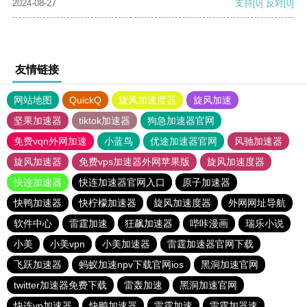
2024-08-27
支持
[0]
反对
[0]
友情链接
网站地图
QuickQ
旋风加速度器
旋风加速
坚果加速器
tiktok加速器
狗急加速器官网
免费vqn外网加速
小蓝鸟
优途加速器官网
风驰加速器
旋风加速器
免费vps加速器外网苹果版
旋风加速度器
快连加速器
快连加速器官网入口
原子加速器
快鸭加速器
快柠檬加速器
旋风加速度器
外网网址导航
软件中心
雷霆加速
狂飙加速器
哔咔漫画
瑞乐小说
小美
小美vpn
小美加速器
雷霆加速器官网下载
飞跃加速器
蚂蚁加速npv下载官网ios
黑洞加速官网
twitter加速器免费下载
雷轰加速
黑洞加速官网
快连vp加速器
快鸭加速器
雷霆加速
雷霆加器速