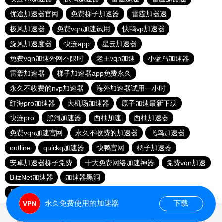
优途加速器官网
免费梯子加速器
雷霆加器速
极风加速器
免费vqn加速试用
快鸭vp加速器
旋风加速度器
快连app
星云加速器
免费vqn加速外网不限时
老王vqn加速
小蓝鸟加速器
雷轰加速器
梯子加速器app免费永久
永久不收费的nvp加速器
海外加速器试用一小时
红海pro加速器
大机场加速器
原子加速最新下载
快连pro
黑洞加速器
西柚加速
西柚加速器
免费vqn加速官网
永久不收费的加速器
飞鸟加速器
outline
quickq加速器
快鸭官网
橘子加速器
安卓加速器梯子免费
十大免费网络加速神器
免费vqn加速
BitzNet加速器
加速器黑洞
暴雪vp永久免费加速器下载官网
免费vqn加速
永久免费使用的加速器
下载
0.020550s
首页
安卓
苹果
排行
推荐