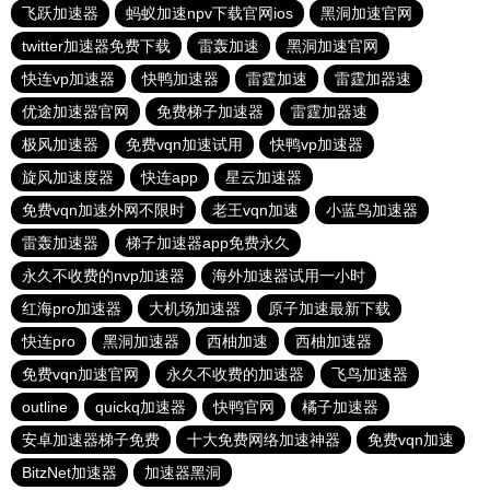
飞跃加速器
蚂蚁加速npv下载官网ios
黑洞加速官网
twitter加速器免费下载
雷轰加速
黑洞加速官网
快连vp加速器
快鸭加速器
雷霆加速
雷霆加器速
优途加速器官网
免费梯子加速器
雷霆加器速
极风加速器
免费vqn加速试用
快鸭vp加速器
旋风加速度器
快连app
星云加速器
免费vqn加速外网不限时
老王vqn加速
小蓝鸟加速器
雷轰加速器
梯子加速器app免费永久
永久不收费的nvp加速器
海外加速器试用一小时
红海pro加速器
大机场加速器
原子加速最新下载
快连pro
黑洞加速器
西柚加速
西柚加速器
免费vqn加速官网
永久不收费的加速器
飞鸟加速器
outline
quickq加速器
快鸭官网
橘子加速器
安卓加速器梯子免费
十大免费网络加速神器
免费vqn加速
BitzNet加速器
加速器黑洞