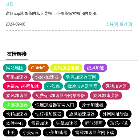
游客
这款app就像我的私人导师，带领我探索知识的奥秘。
2024-09-08
支持
[0]
反对
[0]
友情链接
网站地图
QuickQ
旋风加速度器
旋风加速
坚果加速器
tiktok加速器
狗急加速器官网
免费vqn外网加速
小蓝鸟
优途加速器官网
风驰加速器
旋风加速器
免费vps加速器外网苹果版
旋风加速度器
快连加速器
快连加速器官网入口
原子加速器
快鸭加速器
快柠檬加速器
旋风加速度器
外网网址导航
软件中心
雷霆加速
狂飙加速器
哔咔漫画
瑞乐小说
小美
小美vpn
小美加速器
雷霆加速器官网下载