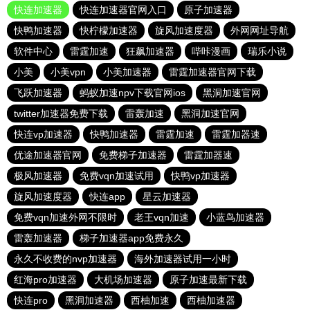
快连加速器
快连加速器官网入口
原子加速器
快鸭加速器
快柠檬加速器
旋风加速度器
外网网址导航
软件中心
雷霆加速
狂飙加速器
哔咔漫画
瑞乐小说
小美
小美vpn
小美加速器
雷霆加速器官网下载
飞跃加速器
蚂蚁加速npv下载官网ios
黑洞加速官网
twitter加速器免费下载
雷轰加速
黑洞加速官网
快连vp加速器
快鸭加速器
雷霆加速
雷霆加器速
优途加速器官网
免费梯子加速器
雷霆加器速
极风加速器
免费vqn加速试用
快鸭vp加速器
旋风加速度器
快连app
星云加速器
免费vqn加速外网不限时
老王vqn加速
小蓝鸟加速器
雷轰加速器
梯子加速器app免费永久
永久不收费的nvp加速器
海外加速器试用一小时
红海pro加速器
大机场加速器
原子加速最新下载
快连pro
黑洞加速器
西柚加速
西柚加速器