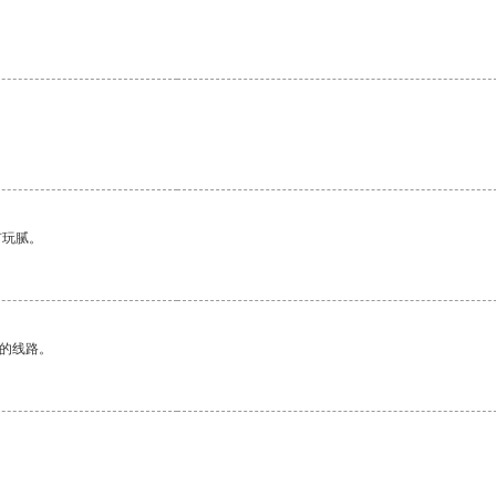
有玩腻。
区的线路。