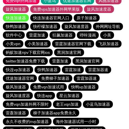
免费vqn外网加速
小蓝鸟
优途加速器官网
风驰加速器
旋风加速器
免费vps加速器外网苹果版
旋风加速度器
快连加速器
快连加速器官网入口
原子加速器
快鸭加速器
快柠檬加速器
旋风加速度器
外网网址导航
软件中心
雷霆加速
狂飙加速器
哔咔漫画
小美
小美vpn
小美加速器
雷霆加速器官网下载
飞跃加速器
蚂蚁加速npv下载官网ios
黑洞加速官网
twitter加速器免费下载
雷轰加速
黑洞加速官网
快连vp加速器
快鸭加速器
雷霆加速
雷霆加器速
优途加速器官网
免费梯子加速器
雷霆加器速
极风加速器
免费vqn加速试用
快鸭vp加速器
旋风加速度器
快连app
星云加速器
免费vqn加速外网不限时
老王vqn加速
小蓝鸟加速器
雷轰加速器
梯子加速器app免费永久
永久不收费的nvp加速器
海外加速器试用一小时