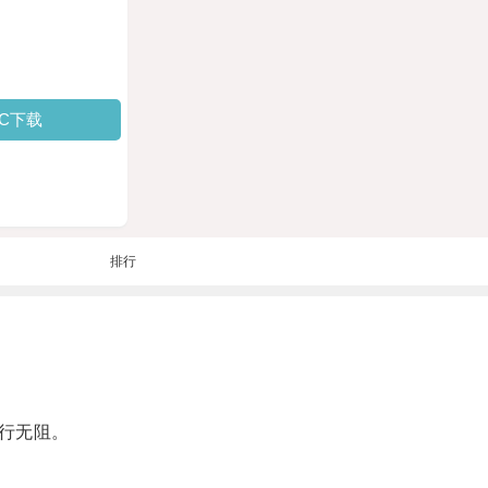
PC下载
排行
行无阻。