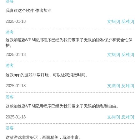
游客
我喜欢这个软件 作者加油
2025-01-18
支持
[0]
反对
[0]
游客
这款加速器VPM应用程序已经为我们带来了无限的隐私保护和安全性保
护。
2025-01-18
支持
[0]
反对
[0]
游客
这款app的游戏非常好玩，可以让我消磨时间。
2025-01-18
支持
[0]
反对
[0]
游客
这款加速器VPM应用程序已经为我们带来了无限的隐私和自由。
2025-01-18
支持
[0]
反对
[0]
游客
这款游戏非常好玩，画面精美，玩法丰富。