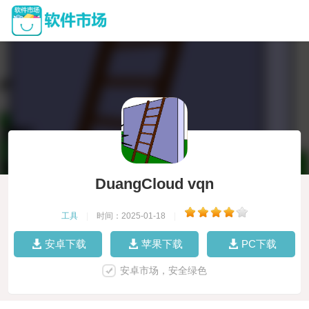
DuangCloud vqn
工具
|
时间：2025-01-18
|
安卓下载
苹果下载
PC下载
安卓市场，安全绿色