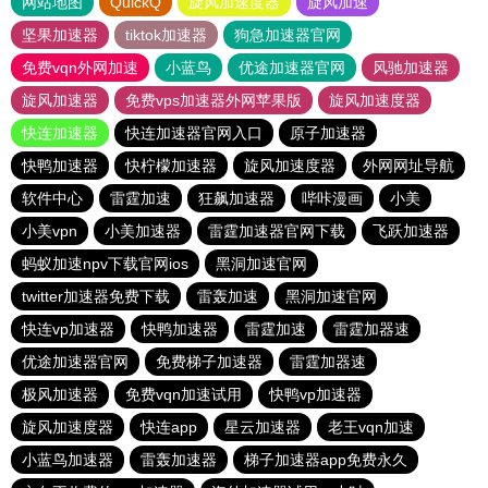
网站地图
QuickQ
旋风加速度器
旋风加速
坚果加速器
tiktok加速器
狗急加速器官网
免费vqn外网加速
小蓝鸟
优途加速器官网
风驰加速器
旋风加速器
免费vps加速器外网苹果版
旋风加速度器
快连加速器
快连加速器官网入口
原子加速器
快鸭加速器
快柠檬加速器
旋风加速度器
外网网址导航
软件中心
雷霆加速
狂飙加速器
哔咔漫画
小美
小美vpn
小美加速器
雷霆加速器官网下载
飞跃加速器
蚂蚁加速npv下载官网ios
黑洞加速官网
twitter加速器免费下载
雷轰加速
黑洞加速官网
快连vp加速器
快鸭加速器
雷霆加速
雷霆加器速
优途加速器官网
免费梯子加速器
雷霆加器速
极风加速器
免费vqn加速试用
快鸭vp加速器
旋风加速度器
快连app
星云加速器
老王vqn加速
小蓝鸟加速器
雷轰加速器
梯子加速器app免费永久