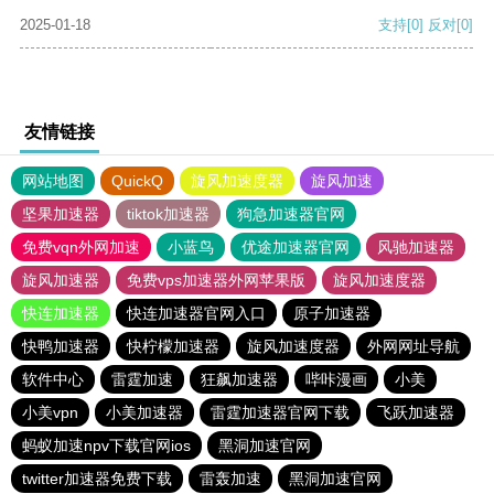
2025-01-18
支持
[0]
反对
[0]
友情链接
网站地图
QuickQ
旋风加速度器
旋风加速
坚果加速器
tiktok加速器
狗急加速器官网
免费vqn外网加速
小蓝鸟
优途加速器官网
风驰加速器
旋风加速器
免费vps加速器外网苹果版
旋风加速度器
快连加速器
快连加速器官网入口
原子加速器
快鸭加速器
快柠檬加速器
旋风加速度器
外网网址导航
软件中心
雷霆加速
狂飙加速器
哔咔漫画
小美
小美vpn
小美加速器
雷霆加速器官网下载
飞跃加速器
蚂蚁加速npv下载官网ios
黑洞加速官网
twitter加速器免费下载
雷轰加速
黑洞加速官网